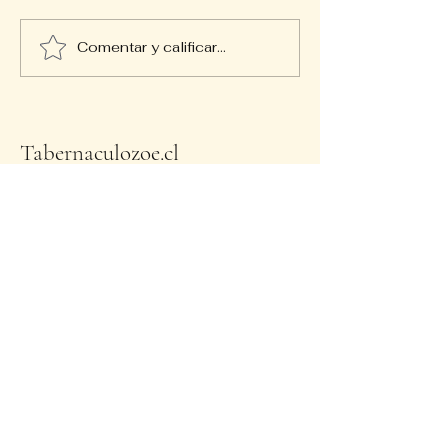
Comentar y calificar...
Presentación Daniel Isaias
Tabernaculozoe.cl
+56993916584
tabernaculozoe@gmail.com
Calle Coronel 7616, La Granja,
Santiago de Chile