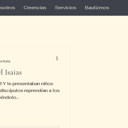
sotros
Creencias
Servicios
Bautizmos
ectura
l Isaias
Y le presentaban niños
 discípulos reprendían a los
éndolo...